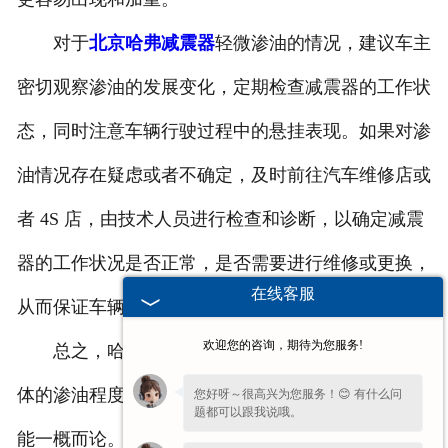
对于
北京哈弗减震器
轻微渗油的情况，建议车主
密切观察渗油的发展变化，定期检查减震器的工作状
态，同时注意车辆行驶过程中的悬挂表现。如果对渗
油情况存在疑虑或者不确定，及时前往汽车维修店或
者 4S 店，由技术人员进行检查和诊断，以确定减震
器的工作状况是否正常，是否需要进行维修或更换，
在线客服
从而保证车辆的行驶安全和舒适性。
欢迎您的咨询，期待为您服务!
总之，哈弗减震器轻微渗油是否正常需要根据具
体的渗油程度、车辆表现以及使用情况综合判断，不
您好呀～很高兴为您服务！😊 有什么问
题都可以跟我说哦。
能一概而论。及时关注、正确判断和妥善处理，才能