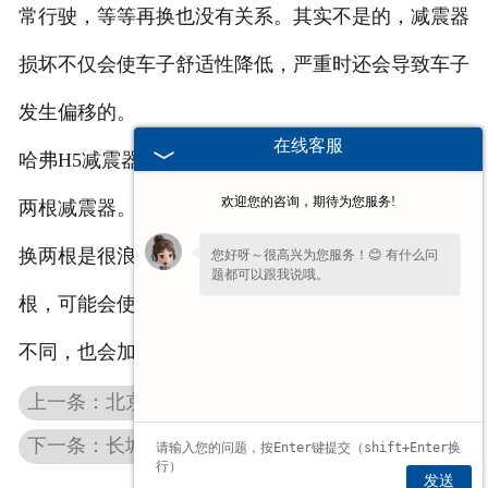
常行驶，等等再换也没有关系。其实不是的，减震器
损坏不仅会使车子舒适性降低，严重时还会导致车子
发生偏移的。
在线客服
哈弗H5减震器在更换时，比较好的办法是直接更换
欢迎您的咨询，期待为您服务!
两根减震器。可能有些人认为减震器只是一根坏了，
换两根是很浪费，这种认知是错误的。若是只更换一
您好呀～很高兴为您服务！😊 有什么问
题都可以跟我说哦。
根，可能会使车子出现受力不均匀的情况，减震受力
不同，也会加速减震器的损坏。
上一条：北京长城风骏3减震器为什么会发出异响？
下一条：长城风骏北京减震器的工作原理
发送