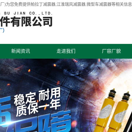
厂)为您免费提供
帕拉丁减震器
,江淮瑞风减震器,微型车减震器等相关信
新闻资讯
走进我们
厂容厂貌