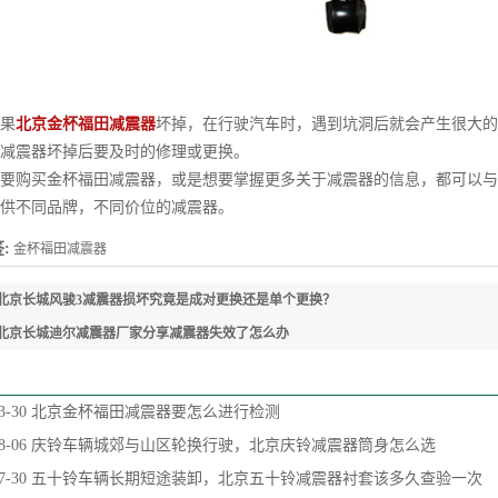
果
北京金杯福田减震器
坏掉，在行驶汽车时，遇到坑洞后就会产生很大的
减震器坏掉后要及时的修理或更换。
购买金杯福田减震器，或是想要掌握更多关于减震器的信息，都可以与
供不同品牌，不同价位的减震器。
:
金杯福田减震器
北京长城风骏3减震器损坏究竟是成对更换还是单个更换？
北京长城迪尔减震器厂家分享减震器失效了怎么办
3-30
北京金杯福田减震器要怎么进行检测
8-06
庆铃车辆城郊与山区轮换行驶，北京庆铃减震器筒身怎么选
7-30
五十铃车辆长期短途装卸，北京五十铃减震器衬套该多久查验一次