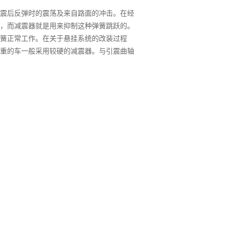
震后反弹时的震荡及来自路面的冲击。在经
，而减震器就是用来抑制这种弹簧跳跃的。
簧正常工作。在关于悬挂系统的改装过程
重的车一般采用较硬的减震器。与引震曲轴