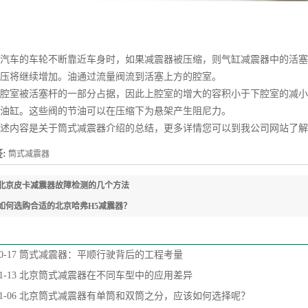
车的车轮不断靠近车身时，如果减震器被压缩，则气缸减震器中的活塞
压将继续增加。油通过流量阀流到活塞上方的腔室。
室被活塞杆的一部分占据，因此上腔室的增大的容积小于下腔室的减小
油缸。这些阀的节油可以在压缩下为悬架产生阻尼力。
内容是关于筒式减震器介绍的总结，更多详情您可以到我公司网站了解
:
筒式减震器
北京皮卡减震器故障检测的几个方法
如何选购合适的北京哈弗H5减震器？
0-17
筒式减震器：平顺行驶背后的工程考量
1-13
北京筒式减震器在不同车型中的应用差异
1-06
北京筒式减震器有单筒和双筒之分，应该如何选择呢？