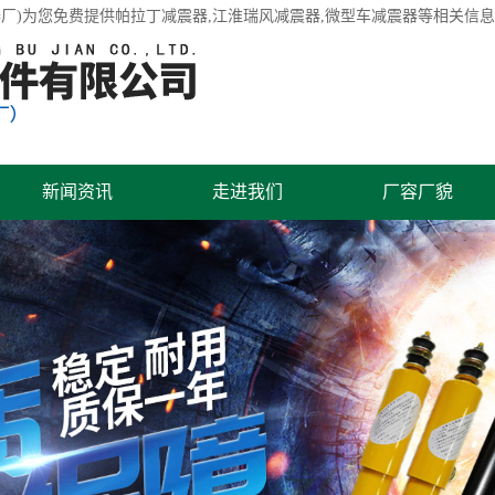
厂)为您免费提供
帕拉丁减震器
,江淮瑞风减震器,微型车减震器等相关信
新闻资讯
走进我们
厂容厂貌