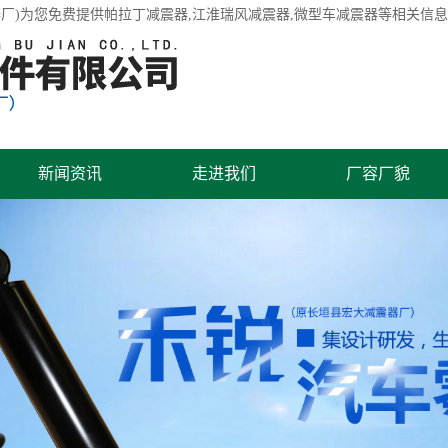
厂)为您免费提供
帕拉丁减震器
,江淮瑞风减震器,微型车减震器等相关信
新闻资讯
走进我们
厂容厂貌