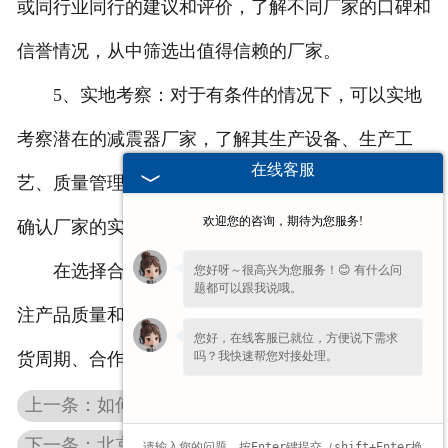
或同行业同行的建议和评价，了解不同厂家的口碑和
信誉情况，从中筛选出值得信赖的厂家。
5、实地考察：对于有条件的情况下，可以实地
考察潜在的减震器厂家，了解其生产设备、生产工
在线客服
艺、质量管理体系、研发能力等方面的情况，进一步
欢迎您的咨询，期待为您服务!
确认厂家的实力和信誉。
在选择合适的长城风骏3减震器厂家时，除了关
您好呀～很高兴为您服务！😊 有什么问
题都可以跟我说哦。
注产品质量和价格外，还应考虑厂家的售后服务、交
您好，在线客服已就位，方便说下需求
吗？我快速帮您对接处理。
货周期、合作方式等因素，综合评估后做出选择。
上一条：如何解决北京长城风骏减震器太硬的问题
下一条：北京哈弗减震器的安装操作流程