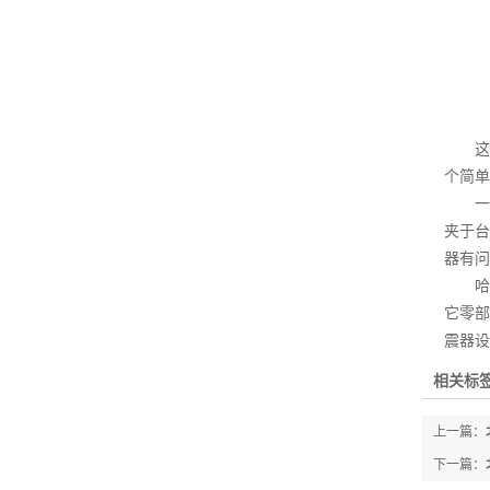
这个
个简单
一般
夹于台
器有问
哈弗
它零部
震器设
相关标签
上一篇：
下一篇：