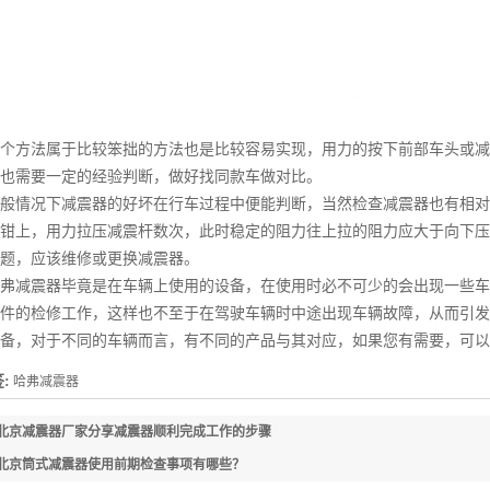
方法属于比较笨拙的方法也是比较容易实现，用力的按下前部车头或减
也需要一定的经验判断，做好找同款车做对比。
情况下减震器的好坏在行车过程中便能判断，当然检查减震器也有相对
钳上，用力拉压减震杆数次，此时稳定的阻力往上拉的阻力应大于向下压
题，应该维修或更换减震器。
减震器毕竟是在车辆上使用的设备，在使用时必不可少的会出现一些车
件的检修工作，这样也不至于在驾驶车辆时中途出现车辆故障，从而引发
备，对于不同的车辆而言，有不同的产品与其对应，如果您有需要，可以
:
哈弗减震器
北京减震器厂家分享减震器顺利完成工作的步骤
北京筒式减震器使用前期检查事项有哪些？