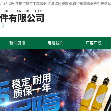
厂)为您免费提供
帕拉丁减震器
,江淮瑞风减震器,微型车减震器等相关信
新闻资讯
走进我们
厂容厂貌