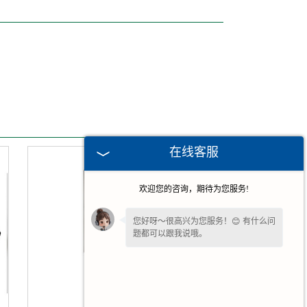
在线客服
欢迎您的咨询，期待为您服务!
您好呀～很高兴为您服务！😊 有什么问
题都可以跟我说哦。
我一直在这边等候您哦～如果暂时不方
便打字，也可以先把
【问题/联系方式】
留下来，稍后我会为您详细回复。